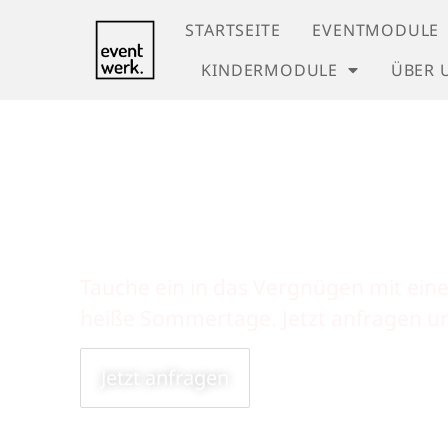
STARTSEITE
EVENTMODULE
KINDERMODULE
ÜBER 
Miete dein
Tauche ein in das Vergnügen mit eine
heiße Sommertage. Jetzt anfragen un
Jetzt anfragen