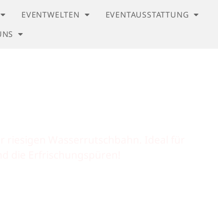
EVENTWELTEN
EVENTAUSSTATTUNG
UNS
e Wasserrutsc
r riesigen Wasserrutschbahn. Ideal für
d die Erfrischungspüren!