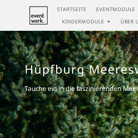
STARTSEITE
EVENTMODULE
KINDERMODULE
ÜBER 
Hüpfburg Meeres
Tauche ein in die faszinierenden Me