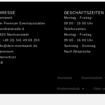
DRESSE
GESCHÄFTSZEITEN
entwerk.
Montag - Freitag
in Premium Eventausstatter
09:00 - 15:00 Uhr
lienthalstraße 6
Telefonzeiten
420 Markranstädt
Montag - Freitag
l: +49 (0) 341 49 69 253
09:00 - 16:00 Uhr
llo@dein-eventwerk.de
Samstag - Sonntag
pressum
Nach Absprache
tenschutz
GB
Startseite
Eventmodule
Kindermodule
Über u